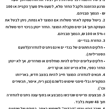
מרגע ההזמנה ולקבל החזר מלא, למעט 5% מערך הקנייה או 100
₪ - הנמוך מבניהם.
2. ביטול עסקה לאחר משלוח: אם המוצר לא נפתח, ניתן לבטל את
העסקה תוך 14 ימים מקבלת המוצר. החזר יינתן בניכוי דמי משלוח
ו-5% או 100 ₪, הנמוך מבניהם.
3. החזרת בגדי ים:
• חלקים תחתונים של בגדי ים אינם ניתנים להחזרה(לטעם
הסטריליות).
• חלקים עליונים יכולים להיות מוחלפים או מוחזרים, אך לא יינתן
החזר כספי, אלא פריט זהה או קרדיט.
4. תנאים להחזרה: המוצר חייב להיות במצב חדש, באריזתו
המקורית ובלי סימני שימוש כלשהם (כגון ריח, איפור, תכשירים
וכו’).
5. מבצעים: פריטים שנרכשו במבצע או בסוף עונה ניתנים להחזרה
תוך 48 שעות בלבד.
6. שובר זיכוי: יינתן “קרדיט” לשימוש באתר, בתוקף של שנתיים