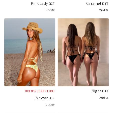
דגם Caramel
דגם Pink Lady
360₪
264₪
דגם Night
נותרו יחידות אחרונות
296₪
דגם Meytar
200₪