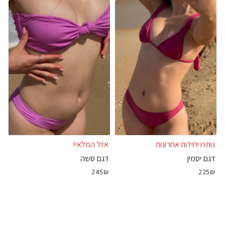
נותרו יחידות אחרונות
אזל המלאי!
דגם יסמין
דגם סשה
245₪
225₪